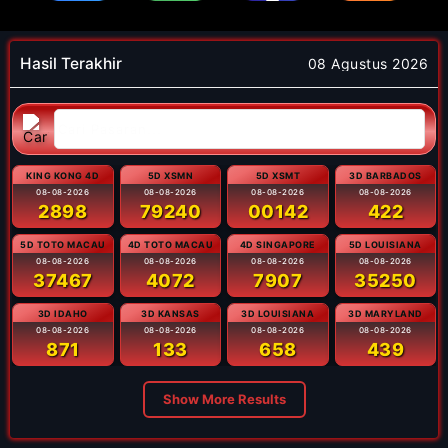
Hasil Terakhir
08 Agustus 2026
KING KONG 4D
5D XSMN
5D XSMT
3D BARBADOS
08-08-2026
08-08-2026
08-08-2026
08-08-2026
2898
79240
00142
422
5D TOTO MACAU
4D TOTO MACAU
4D SINGAPORE
5D LOUISIANA
08-08-2026
08-08-2026
08-08-2026
08-08-2026
37467
4072
7907
35250
3D IDAHO
3D KANSAS
3D LOUISIANA
3D MARYLAND
08-08-2026
08-08-2026
08-08-2026
08-08-2026
871
133
658
439
Show More Results