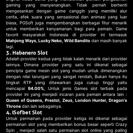
gaming yang menyenangkan. Tidak pernah berhenti
mengesankan dengan game canggih yang memiliki alur
cerita, efek suara yang sensasional dan animasi yang luar
biasa, PGSoft juga mengembangkan berbagai fitur menarik
untuk memberikan kenyamanan bagi para pemain. Game
favorit masyarakat Indonesia di provider ini termasuk
Mahjong Ways, Lucky Neko, Wild Bandito
dan masih banyak
lagi.
3. Habanero Slot
Adalah provider kedua yang tidak kalah menarik dari provider
lainnya. Dimana provider yang satu ini dikenal sebagai
pencipta game mesin slot yang mudah untuk dimenangkan
dengan nilai tarungan yang sangat rendah, Bukan hanya itu
tingkat RTP yang ditawarkan juga cukup tinggi yaitu
mencapai
94.00%
, Untuk jenis Games slot terbaik pada
provider ini yang menjadi incaran para pemain antara lain :
Queen of Queens, Prestol, Zeus, London Hunter, Dragon's
Throne
dan lain sebagainya.
4. iSofbet Slot
Untuk permainan pada provider ketiga ini dikenal sebagai
permainan slot yang memberikan bonus besar seperti Crazy
Spin , menjadi salah satu permainan slot online yang paling