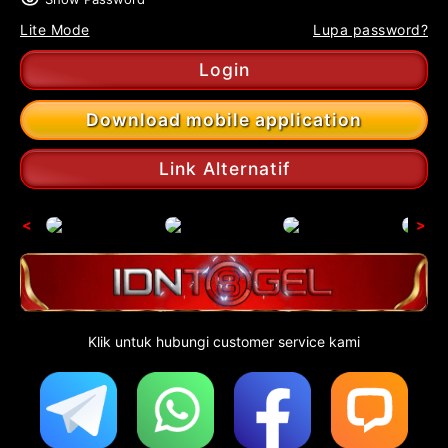
Lite Mode
Lupa password?
Login
Download mobile application
Link Alternatif
<
>
Klik untuk hubungi customer service kami