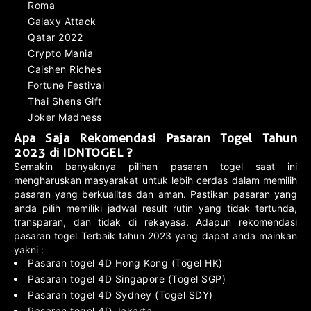
Roma
Galaxy Attack
Qatar 2022
Crypto Mania
Caishen Riches
Fortune Festival
Thai Shens Gift
Joker Madness
Apa Saja Rekomendasi Pasaran Togel Tahun
2023 di IDNTOGEL ?
Semakin banyaknya pilihan pasaran togel saat ini
mengharuskan masyarakat untuk lebih cerdas dalam memilih
pasaran yang berkualitas dan aman. Pastikan pasaran yang
anda pilih memiliki jadwal result rutin yang tidak tertunda,
transparan, dan tidak di rekayasa. Adapun rekomendasi
pasaran togel Terbaik tahun 2023 yang dapat anda mainkan
yakni :
Pasaran togel 4D Hong Kong (Togel HK)
Pasaran togel 4D Singapore (Togel SGP)
Pasaran togel 4D Sydney (Togel SDY)
Pasaran togel 4D Jakarta