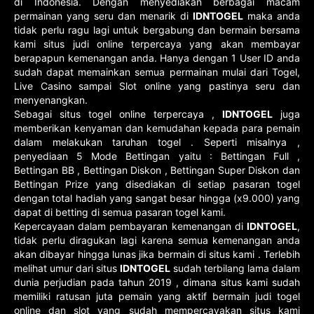
di Indonesia. Dengan menyediakan berbagai macam
permainan yang seru dan menarik di
IDNTOGEL
maka anda
tidak perlu ragu lagi untuk bergabung dan bermain bersama
kami situs judi online terpercaya yang akan membayar
berapapun kemenangan anda. Hanya dengan 1 User ID anda
sudah dapat memainkan semua permainan mulai dari Togel,
Live Casino sampai Slot online yang pastinya seru dan
menyenangkan.
Sebagai situs togel online terpercaya ,
IDNTOGEL
juga
memberikan kenyaman dan kemudahan kepada para pemain
dalam melakukan taruhan togel . Seperti misalnya ,
penyediaan 5 Mode Bettingan yaitu : Bettingan Full ,
Bettingan BB , Bettingan Diskon , Bettingan Super Diskon dan
Bettingan Prize yang disediakan di setiap pasaran togel
dengan total hadiah yang sangat besar hingga (x9.000) yang
dapat di betting di semua pasaran togel kami.
Kepercayaan dalam pembayaran kemenangan di
IDNTOGEL
,
tidak perlu diragukan lagi karena semua kemenangan anda
akan dibayar hingga lunas jika bermain di situs kami . Terlebih
melihat umur dari situs
IDNTOGEL
sudah terbilang lama dalam
dunia perjudian pada tahun 2019 , dimana situs kami sudah
memiliki ratusan juta pemain yang aktif bermain judi togel
online dan slot yang sudah mempercayakan situs kami