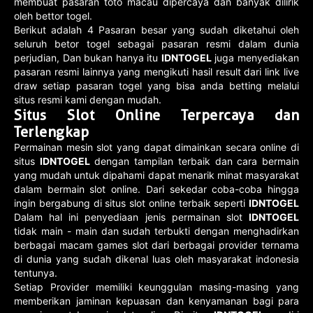
membuat pasaran toto macau dipercaya dan banyak dilirik
oleh bettor togel.
Berikut adalah 4 Pasaran besar yang sudah diketahui oleh
seluruh betor togel sebagai pasaran resmi dalam dunia
perjudian, Dan bukan hanya itu
IDNTOGEL
juga menyediakan
pasaran resmi lainnya yang mengikuti hasil result dari link live
draw setiap pasaran togel yang bisa anda betting melalui
situs resmi kami dengan mudah.
Situs Slot Online Terpercaya dan
Terlengkap
Permainan mesin slot yang dapat dimainkan secara online di
situs
IDNTOGEL
dengan tampilan terbaik dan cara bermain
yang mudah untuk dipahami dapat menarik minat masyarakat
dalam bermain slot online. Dari sekedar coba-coba hingga
ingin bergabung di situs slot online terbaik seperti
IDNTOGEL
Dalam hal ini penyediaan jenis permainan slot
IDNTOGEL
tidak main - main dan sudah terbukti dengan menghadirkan
berbagai macam games slot dari berbagai provider ternama
di dunia yang sudah dikenal luas oleh masyarakat indonesia
tentunya.
Setiap Provider memiliki keunggulan masing-masing yang
memberikan jaminan kepuasan dan kenyamanan bagi para