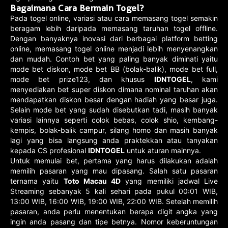
Bagaimana Cara Bermain Togel?
Pada togel online, variasi atau cara memasang togel semakin
beragam lebih daripada memasang taruhan togel offline.
Dengan banyaknya inovasi dari berbagai platform betting
online, memasang togel online menjadi lebih menyenangkan
dan mudah. Contoh bet yang paling banyak diminati yaitu
mode bet diskon, mode bet BB (bolak-balik), mode bet full,
mode bet prize123, dan khusus
IDNTOGEL
, kami
menyediakan bet super diskon dimana nominal taruhan akan
mendapatkan diskon besar dengan hadiah yang besar juga.
Selain mode bet yang sudah disebutkan tadi, masih banyak
variasi lainnya seperti colok bebas, colok shio, kembang-
kempis, bolak-balik campur, silang homo dan masih banyak
lagi yang bisa langsung anda praktekkan atau tanyakan
kepada CS profesional
IDNTOGEL
untuk aturan mainnya.
Untuk memulai bet, pertama yang harus dilakukan adalah
memilih pasaran yang mau dipasang. Salah satu pasaran
ternama yaitu
Toto Macau 4D
yang memiliki jadwal Live
Streaming sebanyak 5 kali sehari pada pukul 00:01 WIB,
13:00 WIB, 16:00 WIB, 19:00 WIB, 22:00 WIB. Setelah memilih
pasaran, anda perlu menentukan berapa digit angka yang
ingin anda pasang dan tipe betnya. Nomor keberuntungan